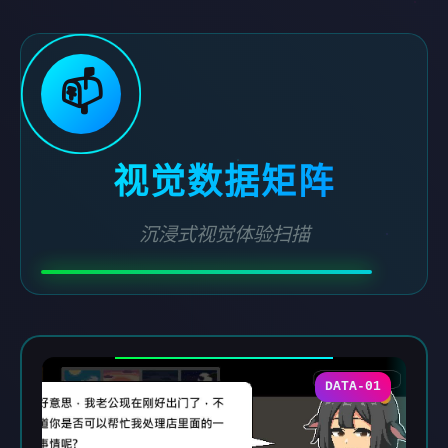
📫
视觉数据矩阵
沉浸式视觉体验扫描
DATA-01