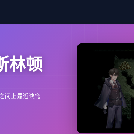
斯林顿
之间上最近诀窍