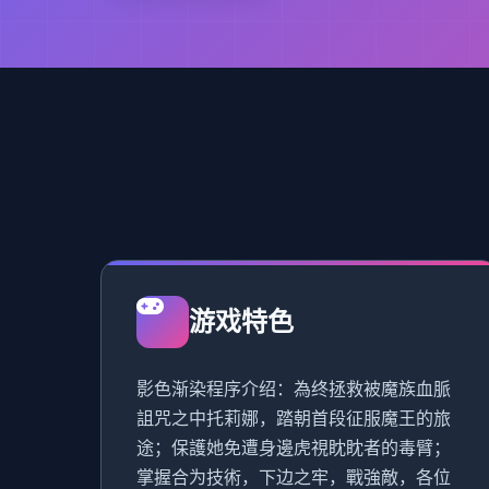
游戏特色
影色渐染程序介绍：為终拯救被魔族血脈
詛咒之中托莉娜，踏朝首段征服魔王的旅
途；保護她免遭身邊虎視眈眈者的毒臂；
掌握合为技術，下边之牢，戰強敵，各位