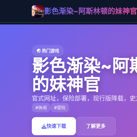
影色渐染~阿斯林顿的妹神官
🌏 热门游戏
影色渐染~阿
的妹神官
官式网址，保险部署，现行版降载，史
#休闲
#冒险
快速下载
了解更多