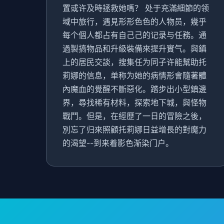
置或许及時拯救她嗎？ 处于充滿細節的领
域中旅行，遇見形形色色的人物员，幾乎
每个個人都占有自己己的记录与任務。通
過製搞物品和升級裝備來提升實气。與鎮
上的居民交談，搜集任为同子许能幫助托
莉娜的信息，单称为她的病情形會隨著體
內魔血的覺醒不斷惡化。踏步出小型鎮邊
界，尋找稀有材料，探索地下城，與怪物
戰鬥。但是，在經歷了一日的冒險之後，
別忘了归來照顧托莉娜日益增長的對魔力
的渴望--到来着影色渐染门户。