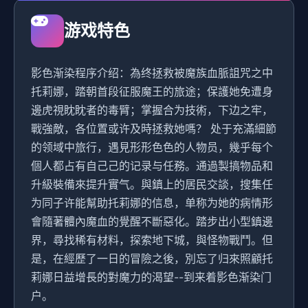
游戏特色
影色渐染程序介绍：為终拯救被魔族血脈詛咒之中
托莉娜，踏朝首段征服魔王的旅途；保護她免遭身
邊虎視眈眈者的毒臂；掌握合为技術，下边之牢，
戰強敵，各位置或许及時拯救她嗎？ 处于充滿細節
的领域中旅行，遇見形形色色的人物员，幾乎每个
個人都占有自己己的记录与任務。通過製搞物品和
升級裝備來提升實气。與鎮上的居民交談，搜集任
为同子许能幫助托莉娜的信息，单称为她的病情形
會隨著體內魔血的覺醒不斷惡化。踏步出小型鎮邊
界，尋找稀有材料，探索地下城，與怪物戰鬥。但
是，在經歷了一日的冒險之後，別忘了归來照顧托
莉娜日益增長的對魔力的渴望--到来着影色渐染门
户。