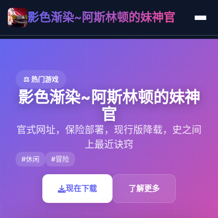
影色渐染~阿斯林顿的妹神官
⚖️ 热门游戏
影色渐染~阿斯林顿的妹神
官
官式网址，保险部署，现行版降载，史之间
上最近诀窍
#休闲
#冒险
现在下载
了解更多