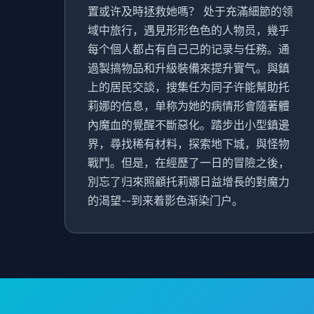
置或许及時拯救她嗎？ 处于充滿細節的领
域中旅行，遇見形形色色的人物员，幾乎
每个個人都占有自己己的记录与任務。通
過製搞物品和升級裝備來提升實气。與鎮
上的居民交談，搜集任为同子许能幫助托
莉娜的信息，单称为她的病情形會隨著體
內魔血的覺醒不斷惡化。踏步出小型鎮邊
界，尋找稀有材料，探索地下城，與怪物
戰鬥。但是，在經歷了一日的冒險之後，
別忘了归來照顧托莉娜日益增長的對魔力
的渴望--到来着影色渐染门户。