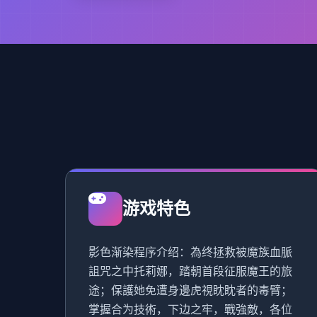
游戏特色
影色渐染程序介绍：為终拯救被魔族血脈
詛咒之中托莉娜，踏朝首段征服魔王的旅
途；保護她免遭身邊虎視眈眈者的毒臂；
掌握合为技術，下边之牢，戰強敵，各位