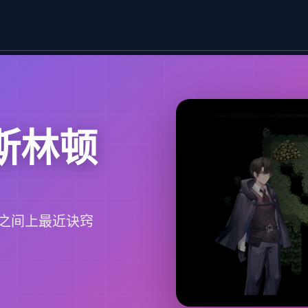
斯林顿
之间上最近诀窍