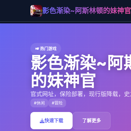
影色渐染~阿斯林顿的妹神官
🎺 热门游戏
影色渐染~阿
的妹神官
官式网址，保险部署，现行版降载，史
#休闲
#冒险
快速下载
了解更多