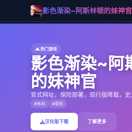
影色渐染~阿斯林顿的妹神官
🌊 热门游戏
影色渐染~阿
的妹神官
官式网址，保险部署，现行版降载，史
#休闲
#冒险
汉化版下载
了解更多