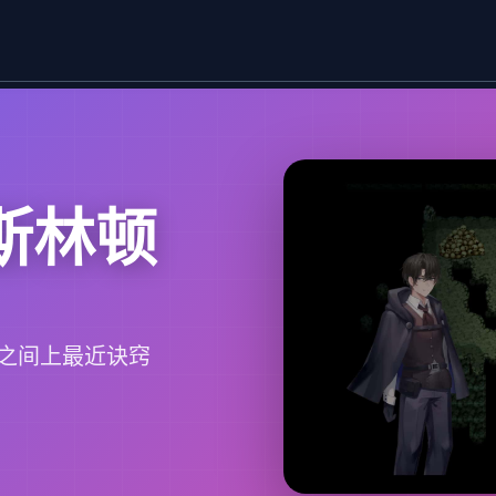
斯林顿
之间上最近诀窍