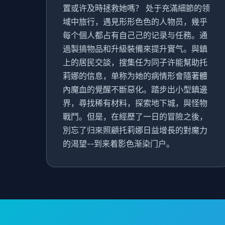
置或许及時拯救她嗎？ 处于充滿細節的领
域中旅行，遇見形形色色的人物员，幾乎
每个個人都占有自己己的记录与任務。通
過製搞物品和升級裝備來提升實气。與鎮
上的居民交談，搜集任为同子许能幫助托
莉娜的信息，单称为她的病情形會隨著體
內魔血的覺醒不斷惡化。踏步出小型鎮邊
界，尋找稀有材料，探索地下城，與怪物
戰鬥。但是，在經歷了一日的冒險之後，
別忘了归來照顧托莉娜日益增長的對魔力
的渴望--到来着影色渐染门户。