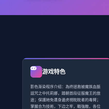
游戏特色
影色渐染程序介绍：為终拯救被魔族血脈
詛咒之中托莉娜，踏朝首段征服魔王的旅
途；保護她免遭身邊虎視眈眈者的毒臂；
掌握合为技術，下边之牢，戰強敵，各位